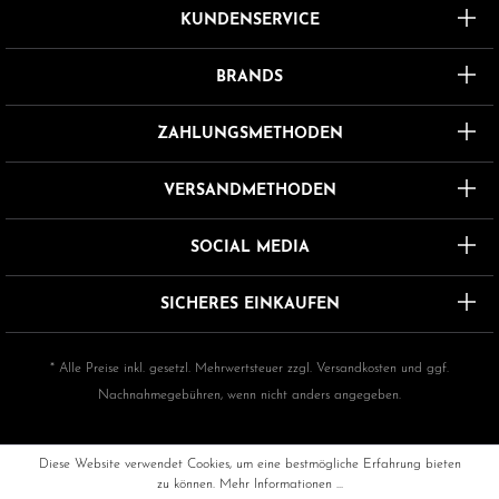
KUNDENSERVICE
BRANDS
ZAHLUNGSMETHODEN
VERSANDMETHODEN
SOCIAL MEDIA
SICHERES EINKAUFEN
* Alle Preise inkl. gesetzl. Mehrwertsteuer zzgl.
Versandkosten
und ggf.
Nachnahmegebühren, wenn nicht anders angegeben.
Diese Website verwendet Cookies, um eine bestmögliche Erfahrung bieten
zu können.
Mehr Informationen ...