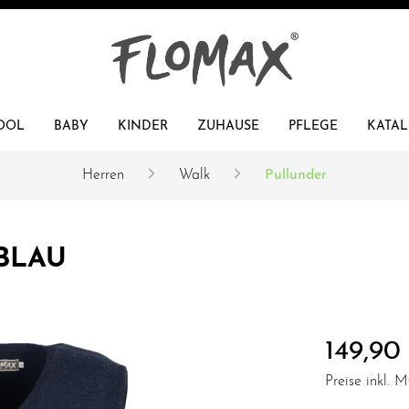
OOL
BABY
KINDER
ZUHAUSE
PFLEGE
KATA
Herren
Walk
Pullunder
LLE
LLE
LLE
KEN
SCHURWOLLE
ZUHAUSE
BAUMWOLLE
BAUMWOLLE
KISSENBEZÜGE
er
BLAU
149,90
Preise inkl. 