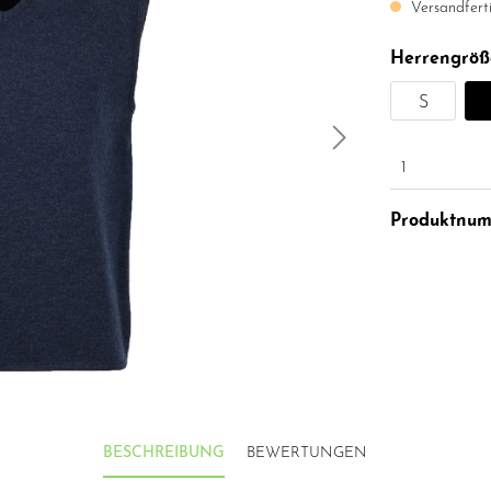
Versandferti
Herrengröß
S
1
Produktnu
BESCHREIBUNG
BEWERTUNGEN