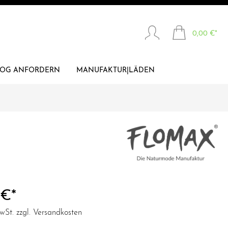
0,00 €*
LOG ANFORDERN
MANUFAKTUR|LÄDEN
WALK
SONSTIGES
 €*
MwSt. zzgl. Versandkosten